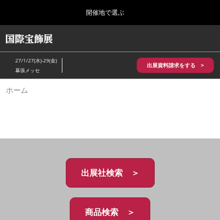
Press
ス
開催地で選ぶ
Escape
キ
to
ッ
close
HOME
グ
プ
the
ロ
2026年10月28日
し
ー
menu.
パシフィコ横浜/Pacifico Yokohama,Japan
27/1/27(水)-29(金)
バ
出展資料請求をする >
て
幕張メッセ
ル
進
ナ
5月_神戸 国際宝飾展
ホーム
ビ
む
2027年05月20日
ゲ
神戸国際展示場/ Kobe International Exhibition Hall, Japan
ー
シ
ョ
10月_国際宝飾展 秋
ン
2026年10月28日
を
パシフィコ横浜/Pacifico Yokohama,Japan
折
り
た
出展社検索 ＞
1月_国際宝飾展
た
2027年01月27日
む
幕張メッセ/Makuhari Messe
商品検索 ＞