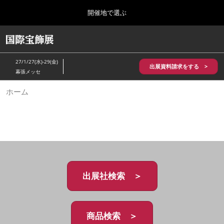
Press
ス
開催地で選ぶ
Escape
キ
to
ッ
close
HOME
グ
プ
the
ロ
2026年10月28日
し
ー
menu.
パシフィコ横浜/Pacifico Yokohama,Japan
27/1/27(水)-29(金)
バ
出展資料請求をする >
て
幕張メッセ
ル
進
ナ
5月_神戸 国際宝飾展
ホーム
ビ
む
2027年05月20日
ゲ
神戸国際展示場/ Kobe International Exhibition Hall, Japan
ー
シ
ョ
10月_国際宝飾展 秋
ン
2026年10月28日
を
パシフィコ横浜/Pacifico Yokohama,Japan
折
り
た
出展社検索 ＞
1月_国際宝飾展
た
2027年01月27日
む
幕張メッセ/Makuhari Messe
商品検索 ＞