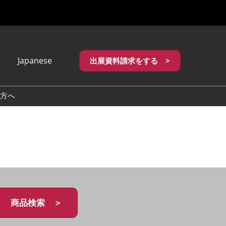
Japanese
出展資料請求をする >
apanese
nglish
方へ
繁體中文
商品検索 ＞