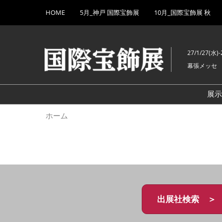
Press
ス
HOME
5月_神戸 国際宝飾展
10月_国際宝飾展 秋
Escape
キ
to
ッ
close
プ
the
27/1/27(水)-
し
menu.
幕張メッセ
て
進
む
展
ホーム
出展社検索 ＞