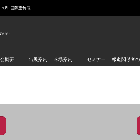
1月_国際宝飾展
29(金)
J
E
示会概要
出展案内
来場案内
セミナー
報道関係者の
前回来場者数
前回(2026年)会場風景
ゾーンマップ
IJT 出展社おすすめ商品ガイ
ド
アクセス・来場ガイド