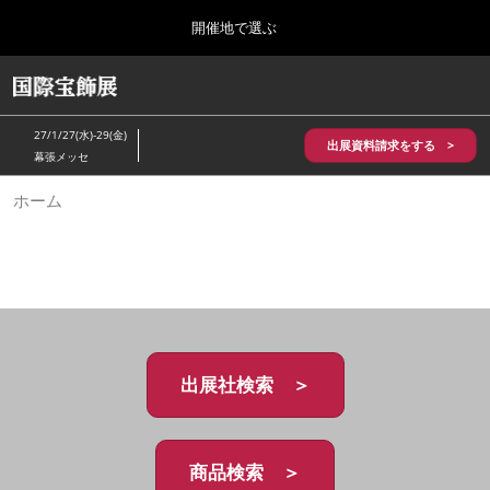
Press
ス
開催地で選ぶ
Escape
キ
to
ッ
close
HOME
グ
プ
the
ロ
2026年10月28日
し
ー
menu.
パシフィコ横浜/Pacifico Yokohama,Japan
27/1/27(水)-29(金)
バ
出展資料請求をする >
て
幕張メッセ
ル
進
ナ
5月_神戸 国際宝飾展
ホーム
ビ
む
2027年05月20日
ゲ
神戸国際展示場/ Kobe International Exhibition Hall, Japan
ー
シ
ョ
10月_国際宝飾展 秋
ン
2026年10月28日
を
パシフィコ横浜/Pacifico Yokohama,Japan
折
り
た
出展社検索 ＞
1月_国際宝飾展
た
2027年01月27日
む
幕張メッセ/Makuhari Messe
商品検索 ＞