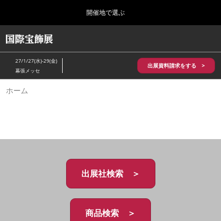
Press
ス
開催地で選ぶ
Escape
キ
to
ッ
close
HOME
グ
プ
the
ロ
2026年10月28日
し
ー
menu.
パシフィコ横浜/Pacifico Yokohama,Japan
27/1/27(水)-29(金)
バ
出展資料請求をする >
て
幕張メッセ
ル
進
ナ
5月_神戸 国際宝飾展
ホーム
ビ
む
2027年05月20日
ゲ
神戸国際展示場/ Kobe International Exhibition Hall, Japan
ー
シ
ョ
10月_国際宝飾展 秋
ン
2026年10月28日
を
パシフィコ横浜/Pacifico Yokohama,Japan
折
り
た
出展社検索 ＞
1月_国際宝飾展
た
2027年01月27日
む
幕張メッセ/Makuhari Messe
商品検索 ＞