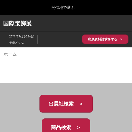
Press
ス
開催地で選ぶ
Escape
キ
to
ッ
close
HOME
グ
プ
the
ロ
2026年10月28日
し
ー
menu.
パシフィコ横浜/Pacifico Yokohama,Japan
27/1/27(水)-29(金)
バ
出展資料請求をする >
て
幕張メッセ
ル
進
ナ
5月_神戸 国際宝飾展
ホーム
ビ
む
2027年05月20日
ゲ
神戸国際展示場/ Kobe International Exhibition Hall, Japan
ー
シ
ョ
10月_国際宝飾展 秋
ン
2026年10月28日
を
パシフィコ横浜/Pacifico Yokohama,Japan
折
り
た
出展社検索 ＞
1月_国際宝飾展
た
2027年01月27日
む
幕張メッセ/Makuhari Messe
商品検索 ＞