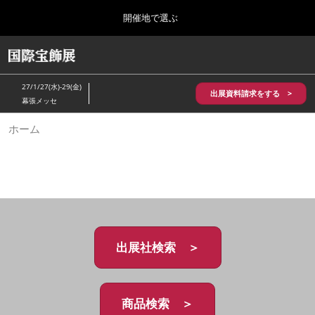
Press
ス
開催地で選ぶ
Escape
キ
to
ッ
close
HOME
グ
プ
the
ロ
2026年10月28日
し
ー
menu.
パシフィコ横浜/Pacifico Yokohama,Japan
27/1/27(水)-29(金)
バ
出展資料請求をする >
て
幕張メッセ
ル
進
ナ
5月_神戸 国際宝飾展
ホーム
ビ
む
2027年05月20日
ゲ
神戸国際展示場/ Kobe International Exhibition Hall, Japan
ー
シ
ョ
10月_国際宝飾展 秋
ン
2026年10月28日
を
パシフィコ横浜/Pacifico Yokohama,Japan
折
り
た
出展社検索 ＞
1月_国際宝飾展
た
2027年01月27日
む
幕張メッセ/Makuhari Messe
商品検索 ＞