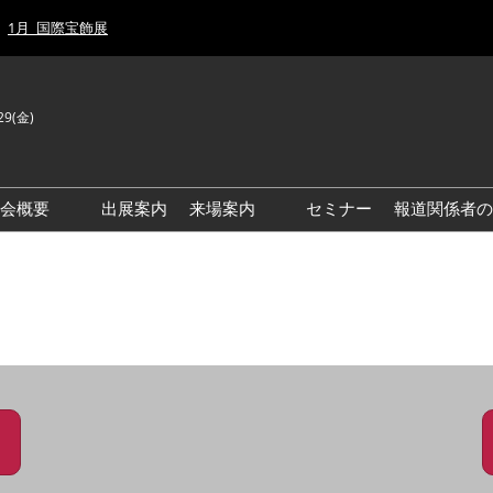
1月_国際宝飾展
29(金)
J
E
示会概要
出展案内
来場案内
セミナー
報道関係者の
前回来場者数
前回(2026年)会場風景
ゾーンマップ
IJT 出展社おすすめ商品ガイ
ド
アクセス・来場ガイド