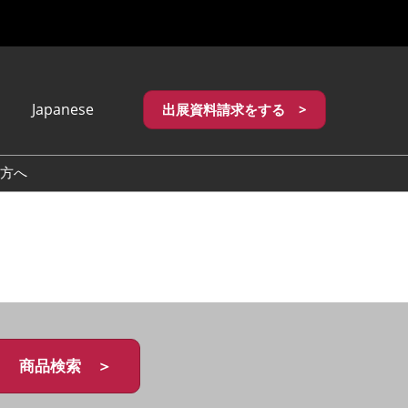
Japanese
出展資料請求をする >
apanese
nglish
方へ
繁體中文
商品検索 ＞