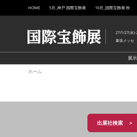
Press
ス
HOME
5月_神戸 国際宝飾展
10月_国際宝飾展 秋
Escape
キ
to
ッ
close
プ
the
27/1/27(水)-
し
menu.
幕張メッセ
て
進
む
展
ホーム
出展社検索 ＞