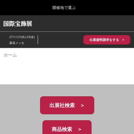
Press
ス
開催地で選ぶ
Escape
キ
to
ッ
close
HOME
グ
プ
the
ロ
2026年10月28日
し
ー
menu.
パシフィコ横浜/Pacifico Yokohama,Japan
27/1/27(水)-29(金)
バ
出展資料請求をする >
て
幕張メッセ
ル
進
ナ
5月_神戸 国際宝飾展
ホーム
ビ
む
2027年05月20日
ゲ
神戸国際展示場/ Kobe International Exhibition Hall, Japan
ー
シ
ョ
10月_国際宝飾展 秋
ン
2026年10月28日
を
パシフィコ横浜/Pacifico Yokohama,Japan
折
り
た
出展社検索 ＞
1月_国際宝飾展
た
2027年01月27日
む
幕張メッセ/Makuhari Messe
商品検索 ＞