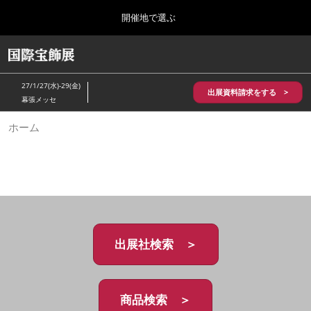
Press
ス
開催地で選ぶ
Escape
キ
to
ッ
close
HOME
グ
プ
the
ロ
2026年10月28日
し
ー
menu.
パシフィコ横浜/Pacifico Yokohama,Japan
27/1/27(水)-29(金)
バ
出展資料請求をする >
て
幕張メッセ
ル
進
ナ
5月_神戸 国際宝飾展
ホーム
ビ
む
2027年05月20日
ゲ
神戸国際展示場/ Kobe International Exhibition Hall, Japan
ー
シ
ョ
10月_国際宝飾展 秋
ン
2026年10月28日
を
パシフィコ横浜/Pacifico Yokohama,Japan
折
り
た
出展社検索 ＞
1月_国際宝飾展
た
2027年01月27日
む
幕張メッセ/Makuhari Messe
商品検索 ＞