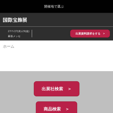
Press
ス
開催地で選ぶ
Escape
キ
to
ッ
close
HOME
グ
プ
the
ロ
2026年10月28日
し
ー
menu.
パシフィコ横浜/Pacifico Yokohama,Japan
27/1/27(水)-29(金)
バ
出展資料請求をする >
て
幕張メッセ
ル
進
ナ
5月_神戸 国際宝飾展
ホーム
ビ
む
2027年05月20日
ゲ
神戸国際展示場/ Kobe International Exhibition Hall, Japan
ー
シ
ョ
10月_国際宝飾展 秋
ン
2026年10月28日
を
パシフィコ横浜/Pacifico Yokohama,Japan
折
り
た
出展社検索 ＞
1月_国際宝飾展
た
2027年01月27日
む
幕張メッセ/Makuhari Messe
商品検索 ＞