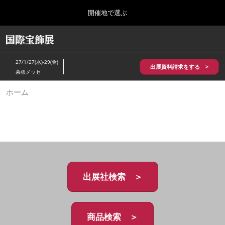
Press
ス
開催地で選ぶ
Escape
キ
to
ッ
close
HOME
グ
プ
the
ロ
2026年10月28日
し
ー
menu.
パシフィコ横浜/Pacifico Yokohama,Japan
27/1/27(水)-29(金)
バ
出展資料請求をする >
て
幕張メッセ
ル
進
ナ
5月_神戸 国際宝飾展
ホーム
ビ
む
2027年05月20日
ゲ
神戸国際展示場/ Kobe International Exhibition Hall, Japan
ー
シ
ョ
10月_国際宝飾展 秋
ン
2026年10月28日
を
パシフィコ横浜/Pacifico Yokohama,Japan
折
り
た
出展社検索 ＞
1月_国際宝飾展
た
2027年01月27日
む
幕張メッセ/Makuhari Messe
商品検索 ＞