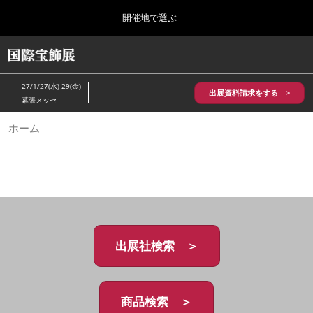
Press
ス
開催地で選ぶ
Escape
キ
to
ッ
close
HOME
グ
プ
the
ロ
2026年10月28日
し
ー
menu.
パシフィコ横浜/Pacifico Yokohama,Japan
27/1/27(水)-29(金)
バ
出展資料請求をする >
て
幕張メッセ
ル
進
ナ
5月_神戸 国際宝飾展
ホーム
ビ
む
2027年05月20日
ゲ
神戸国際展示場/ Kobe International Exhibition Hall, Japan
ー
シ
ョ
10月_国際宝飾展 秋
ン
2026年10月28日
を
パシフィコ横浜/Pacifico Yokohama,Japan
折
り
た
出展社検索 ＞
1月_国際宝飾展
た
2027年01月27日
む
幕張メッセ/Makuhari Messe
商品検索 ＞