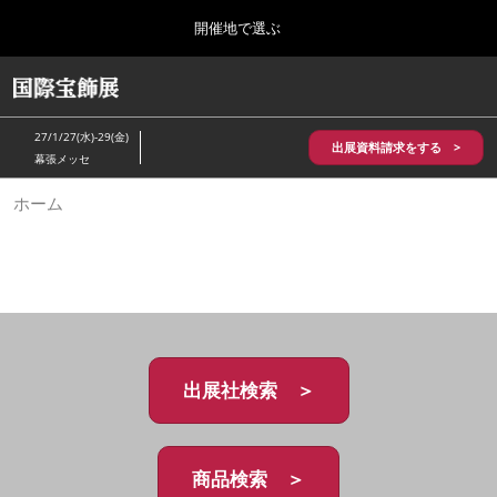
Press
ス
開催地で選ぶ
Escape
キ
to
ッ
close
HOME
グ
プ
the
ロ
2026年10月28日
し
ー
menu.
パシフィコ横浜/Pacifico Yokohama,Japan
27/1/27(水)-29(金)
バ
出展資料請求をする >
て
幕張メッセ
ル
進
ナ
5月_神戸 国際宝飾展
ホーム
ビ
む
2027年05月20日
ゲ
神戸国際展示場/ Kobe International Exhibition Hall, Japan
ー
シ
ョ
10月_国際宝飾展 秋
ン
2026年10月28日
を
パシフィコ横浜/Pacifico Yokohama,Japan
折
り
た
出展社検索 ＞
1月_国際宝飾展
た
2027年01月27日
む
幕張メッセ/Makuhari Messe
商品検索 ＞