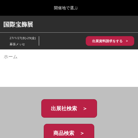
Press
ス
開催地で選ぶ
Escape
キ
to
ッ
close
HOME
グ
プ
the
ロ
2026年10月28日
し
ー
menu.
パシフィコ横浜/Pacifico Yokohama,Japan
27/1/27(水)-29(金)
バ
出展資料請求をする >
て
幕張メッセ
ル
進
ナ
5月_神戸 国際宝飾展
ホーム
ビ
む
2027年05月20日
ゲ
神戸国際展示場/ Kobe International Exhibition Hall, Japan
ー
シ
ョ
10月_国際宝飾展 秋
ン
2026年10月28日
を
パシフィコ横浜/Pacifico Yokohama,Japan
折
り
た
出展社検索 ＞
1月_国際宝飾展
た
2027年01月27日
む
幕張メッセ/Makuhari Messe
商品検索 ＞