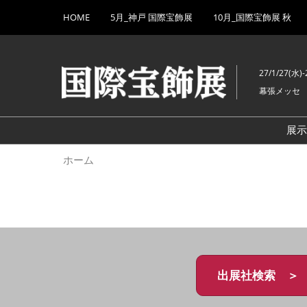
Press
ス
HOME
5月_神戸 国際宝飾展
10月_国際宝飾展 秋
Escape
キ
to
ッ
close
プ
the
27/1/27(水)-
し
menu.
幕張メッセ
て
進
む
展
ホーム
出展社検索 ＞