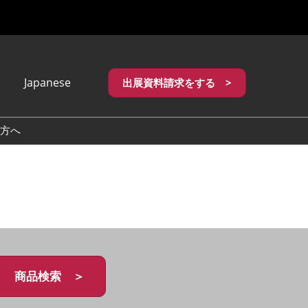
Japanese
出展資料請求をする >
apanese
nglish
方へ
繁體中文
商品検索 ＞