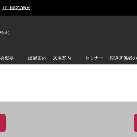
1月_国際宝飾展
29(金)
J
E
示会概要
出展案内
来場案内
セミナー
報道関係者の
前回来場者数
前回(2026年)会場風景
ゾーンマップ
IJT 出展社おすすめ商品ガイ
ド
アクセス・来場ガイド