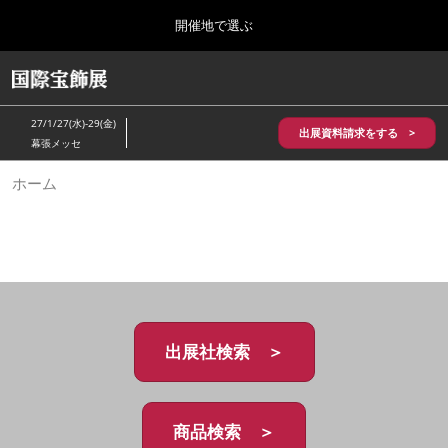
Press
ス
開催地で選ぶ
Escape
キ
to
ッ
close
HOME
グ
プ
the
ロ
2026年10月28日
し
ー
menu.
パシフィコ横浜/Pacifico Yokohama,Japan
27/1/27(水)-29(金)
バ
出展資料請求をする >
て
幕張メッセ
ル
進
ナ
5月_神戸 国際宝飾展
ホーム
ビ
む
2027年05月20日
ゲ
神戸国際展示場/ Kobe International Exhibition Hall, Japan
ー
シ
ョ
10月_国際宝飾展 秋
ン
2026年10月28日
を
パシフィコ横浜/Pacifico Yokohama,Japan
折
り
た
出展社検索 ＞
1月_国際宝飾展
た
2027年01月27日
む
幕張メッセ/Makuhari Messe
商品検索 ＞