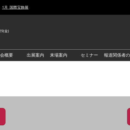
1月_国際宝飾展
29(金)
J
E
示会概要
出展案内
来場案内
セミナー
報道関係者の
前回来場者数
前回(2026年)会場風景
ゾーンマップ
IJT 出展社おすすめ商品ガイ
ド
アクセス・来場ガイド