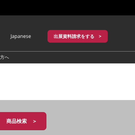
Japanese
出展資料請求をする >
apanese
nglish
方へ
繁體中文
商品検索 ＞