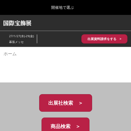
Press
ス
開催地で選ぶ
Escape
キ
to
ッ
close
HOME
グ
プ
the
ロ
2026年10月28日
し
ー
menu.
パシフィコ横浜/Pacifico Yokohama,Japan
27/1/27(水)-29(金)
バ
出展資料請求をする >
て
幕張メッセ
ル
進
ナ
5月_神戸 国際宝飾展
ホーム
ビ
む
2027年05月20日
ゲ
神戸国際展示場/ Kobe International Exhibition Hall, Japan
ー
シ
ョ
10月_国際宝飾展 秋
ン
2026年10月28日
を
パシフィコ横浜/Pacifico Yokohama,Japan
折
り
た
出展社検索 ＞
1月_国際宝飾展
た
2027年01月27日
む
幕張メッセ/Makuhari Messe
商品検索 ＞