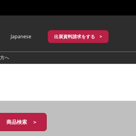
Japanese
出展資料請求をする >
apanese
nglish
方へ
繁體中文
商品検索 ＞