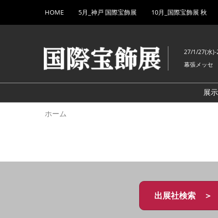
Press
ス
HOME
5月_神戸 国際宝飾展
10月_国際宝飾展 秋
Escape
キ
to
ッ
close
プ
the
27/1/27(水)-
し
menu.
幕張メッセ
て
進
む
展
ホーム
出展社検索 ＞