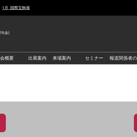
1月_国際宝飾展
29(金)
J
E
示会概要
出展案内
来場案内
セミナー
報道関係者の
前回来場者数
前回(2026年)会場風景
ゾーンマップ
IJT 出展社おすすめ商品ガイ
ド
アクセス・来場ガイド