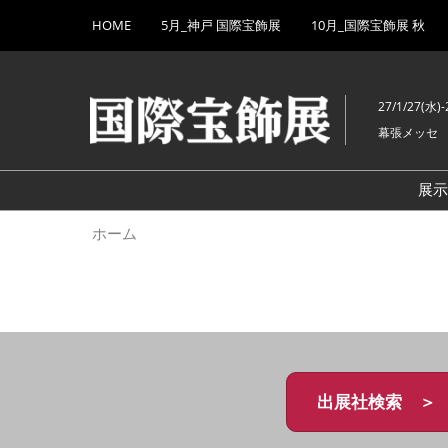
Press
ス
HOME
5月_神戸 国際宝飾展
10月_国際宝飾展 秋
Escape
キ
to
ッ
close
プ
the
27/1/27(水)-
し
menu.
幕張メッセ
て
進
む
展
ホーム
出展社検索 ＞