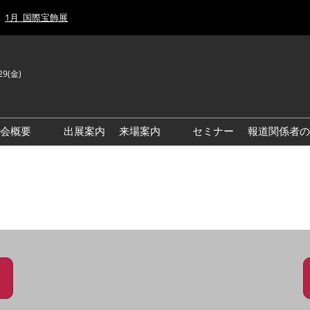
1月_国際宝飾展
29(金)
J
E
示会概要
出展案内
来場案内
セミナー
報道関係者の
前回来場者数
前回(2026年)会場風景
ゾーンマップ
IJT 出展社おすすめ商品ガイ
ド
アクセス・来場ガイド