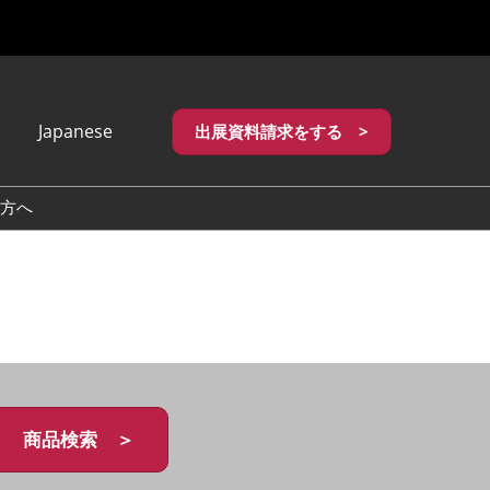
Japanese
出展資料請求をする >
apanese
nglish
方へ
繁體中文
商品検索 ＞