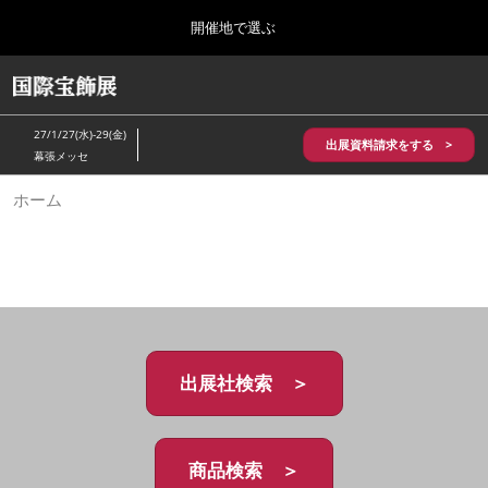
Press
ス
開催地で選ぶ
Escape
キ
to
ッ
close
HOME
グ
プ
the
ロ
2026年10月28日
し
ー
menu.
パシフィコ横浜/Pacifico Yokohama,Japan
27/1/27(水)-29(金)
バ
出展資料請求をする >
て
幕張メッセ
ル
進
ナ
5月_神戸 国際宝飾展
ホーム
ビ
む
2027年05月20日
ゲ
神戸国際展示場/ Kobe International Exhibition Hall, Japan
ー
シ
ョ
10月_国際宝飾展 秋
ン
2026年10月28日
を
パシフィコ横浜/Pacifico Yokohama,Japan
折
り
た
出展社検索 ＞
1月_国際宝飾展
た
2027年01月27日
む
幕張メッセ/Makuhari Messe
商品検索 ＞