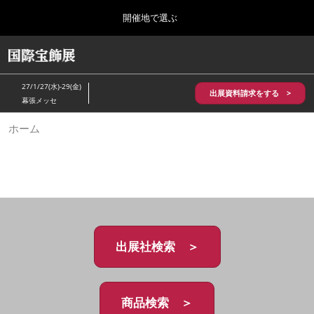
Press
ス
開催地で選ぶ
Escape
キ
to
ッ
close
HOME
グ
プ
the
ロ
2026年10月28日
し
ー
menu.
パシフィコ横浜/Pacifico Yokohama,Japan
27/1/27(水)-29(金)
バ
出展資料請求をする >
て
幕張メッセ
ル
進
ナ
5月_神戸 国際宝飾展
ホーム
ビ
む
2027年05月20日
ゲ
神戸国際展示場/ Kobe International Exhibition Hall, Japan
ー
シ
ョ
10月_国際宝飾展 秋
ン
2026年10月28日
を
パシフィコ横浜/Pacifico Yokohama,Japan
折
り
た
出展社検索 ＞
1月_国際宝飾展
た
2027年01月27日
む
幕張メッセ/Makuhari Messe
商品検索 ＞