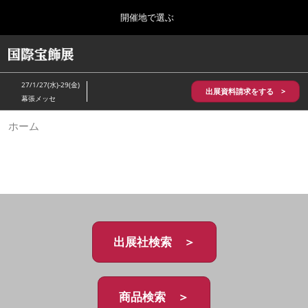
Press
ス
開催地で選ぶ
Escape
キ
to
ッ
close
HOME
グ
プ
the
ロ
2026年10月28日
し
ー
menu.
パシフィコ横浜/Pacifico Yokohama,Japan
27/1/27(水)-29(金)
バ
出展資料請求をする >
て
幕張メッセ
ル
進
ナ
5月_神戸 国際宝飾展
ホーム
ビ
む
2027年05月20日
ゲ
神戸国際展示場/ Kobe International Exhibition Hall, Japan
ー
シ
ョ
10月_国際宝飾展 秋
ン
2026年10月28日
を
パシフィコ横浜/Pacifico Yokohama,Japan
折
り
た
出展社検索 ＞
1月_国際宝飾展
た
2027年01月27日
む
幕張メッセ/Makuhari Messe
商品検索 ＞