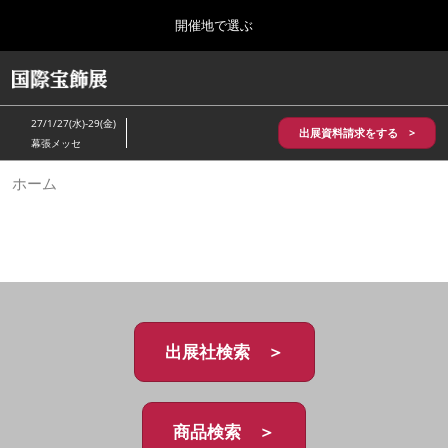
Press
ス
開催地で選ぶ
Escape
キ
to
ッ
close
HOME
グ
プ
the
ロ
2026年10月28日
し
ー
menu.
パシフィコ横浜/Pacifico Yokohama,Japan
27/1/27(水)-29(金)
バ
出展資料請求をする >
て
幕張メッセ
ル
進
ナ
5月_神戸 国際宝飾展
ホーム
ビ
む
2027年05月20日
ゲ
神戸国際展示場/ Kobe International Exhibition Hall, Japan
ー
シ
ョ
10月_国際宝飾展 秋
ン
2026年10月28日
を
パシフィコ横浜/Pacifico Yokohama,Japan
折
り
た
出展社検索 ＞
1月_国際宝飾展
た
2027年01月27日
む
幕張メッセ/Makuhari Messe
商品検索 ＞