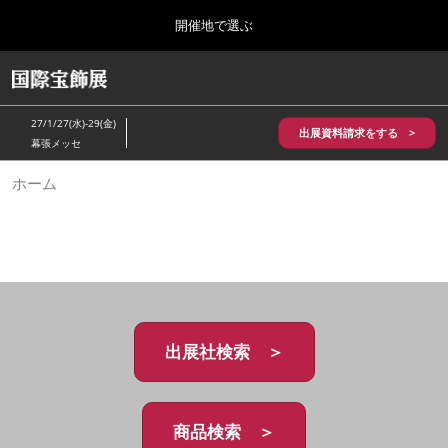
Press
ス
開催地で選ぶ
Escape
キ
to
ッ
close
HOME
グ
プ
the
ロ
2026年10月28日
し
ー
menu.
パシフィコ横浜/Pacifico Yokohama,Japan
27/1/27(水)-29(金)
バ
出展資料請求をする >
て
幕張メッセ
ル
進
ナ
5月_神戸 国際宝飾展
ホーム
ビ
む
2027年05月20日
ゲ
神戸国際展示場/ Kobe International Exhibition Hall, Japan
ー
シ
ョ
10月_国際宝飾展 秋
ン
2026年10月28日
を
パシフィコ横浜/Pacifico Yokohama,Japan
折
り
た
出展社検索 ＞
1月_国際宝飾展
た
2027年01月27日
む
幕張メッセ/Makuhari Messe
商品検索 ＞