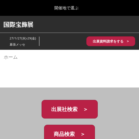
Press
ス
開催地で選ぶ
Escape
キ
to
ッ
close
HOME
グ
プ
the
ロ
2026年10月28日
し
ー
menu.
パシフィコ横浜/Pacifico Yokohama,Japan
27/1/27(水)-29(金)
バ
出展資料請求をする >
て
幕張メッセ
ル
進
ナ
5月_神戸 国際宝飾展
ホーム
ビ
む
2027年05月20日
ゲ
神戸国際展示場/ Kobe International Exhibition Hall, Japan
ー
シ
ョ
10月_国際宝飾展 秋
ン
2026年10月28日
を
パシフィコ横浜/Pacifico Yokohama,Japan
折
り
た
出展社検索 ＞
1月_国際宝飾展
た
2027年01月27日
む
幕張メッセ/Makuhari Messe
商品検索 ＞