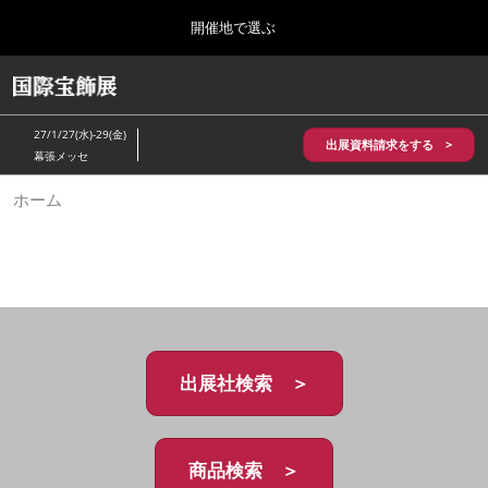
Press
ス
開催地で選ぶ
Escape
キ
to
ッ
close
HOME
グ
プ
the
ロ
2026年10月28日
し
ー
menu.
パシフィコ横浜/Pacifico Yokohama,Japan
27/1/27(水)-29(金)
バ
出展資料請求をする >
て
幕張メッセ
ル
進
ナ
5月_神戸 国際宝飾展
ホーム
ビ
む
2027年05月20日
ゲ
神戸国際展示場/ Kobe International Exhibition Hall, Japan
ー
シ
ョ
10月_国際宝飾展 秋
ン
2026年10月28日
を
パシフィコ横浜/Pacifico Yokohama,Japan
折
り
た
出展社検索 ＞
1月_国際宝飾展
た
2027年01月27日
む
幕張メッセ/Makuhari Messe
商品検索 ＞