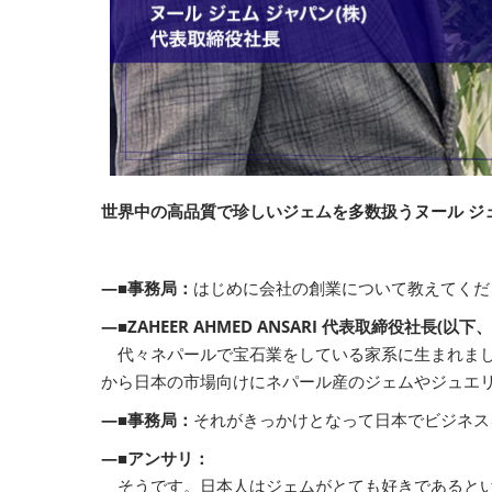
世界中の高品質で珍しいジェムを多数扱うヌール ジェ
―■事務局：
はじめに会社の創業について教えてくだ
―■ZAHEER AHMED ANSARI 代表取締役社長(以
代々ネパールで宝石業をしている家系に生まれまし
から日本の市場向けにネパール産のジェムやジュエ
―■事務局：
それがきっかけとなって日本でビジネス
―■アンサリ：
そうです。日本人はジェムがとても好きであるとい