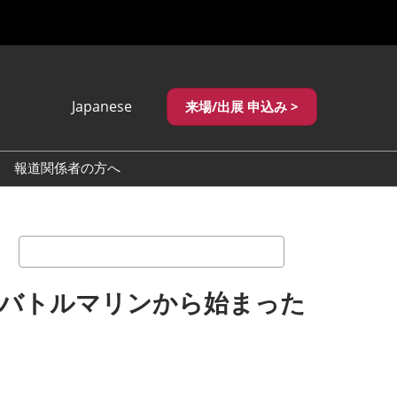
Japanese
来場/出展 申込み >
Japanese
English
報道関係者の方へ
繁體中文
でお困りの方へ
ロゴダウンロード
。
_国際宝飾展
検
_国際宝飾展 秋
索
イバトルマリンから始まった
_神戸国際宝飾展