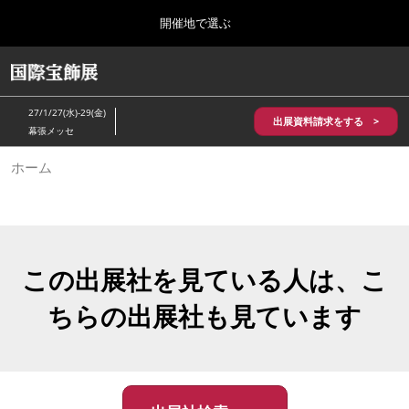
Press
ス
開催地で選ぶ
Escape
キ
to
ッ
close
HOME
グ
プ
the
ロ
2026年10月28日
し
ー
menu.
パシフィコ横浜/Pacifico Yokohama,Japan
27/1/27(水)-29(金)
バ
出展資料請求をする >
て
幕張メッセ
ル
進
ナ
5月_神戸 国際宝飾展
ホーム
ビ
む
2027年05月20日
ゲ
神戸国際展示場/ Kobe International Exhibition Hall, Japan
ー
シ
ョ
10月_国際宝飾展 秋
ン
2026年10月28日
を
この出展社を見ている人は、こ
パシフィコ横浜/Pacifico Yokohama,Japan
折
り
ちらの出展社も見ています
た
1月_国際宝飾展
た
2027年01月27日
む
幕張メッセ/Makuhari Messe