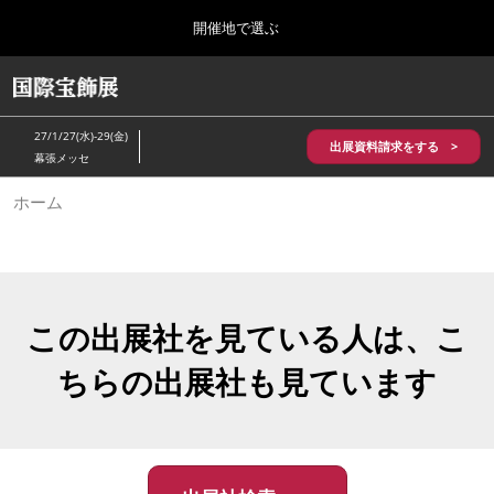
Press
ス
開催地で選ぶ
Escape
キ
to
ッ
close
HOME
グ
プ
the
ロ
2026年10月28日
し
ー
menu.
パシフィコ横浜/Pacifico Yokohama,Japan
27/1/27(水)-29(金)
バ
出展資料請求をする >
て
幕張メッセ
ル
進
ナ
5月_神戸 国際宝飾展
ホーム
ビ
む
2027年05月20日
ゲ
神戸国際展示場/ Kobe International Exhibition Hall, Japan
ー
シ
ョ
10月_国際宝飾展 秋
ン
2026年10月28日
を
この出展社を見ている人は、こ
パシフィコ横浜/Pacifico Yokohama,Japan
折
り
ちらの出展社も見ています
た
1月_国際宝飾展
た
2027年01月27日
む
幕張メッセ/Makuhari Messe